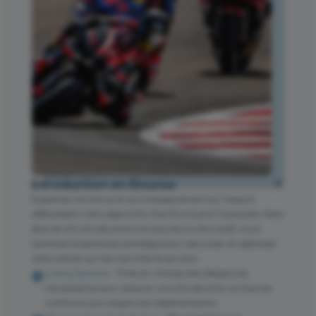
Introduction en Bourse
Expertise reconnue et accompagnement sur mesure
définissent notre approche chez EuroLand Corporate. Avec
plus de 40 introductions en bourse à notre actif, nous
sommes le partenaire privilégié pour sécuriser et optimiser
votre entrée sur les marchés financiers.
Listing Sponsor :
Prise en charge des diligences
nécessaires pour assurer une introduction en bourse
conforme aux exigences réglementaires.