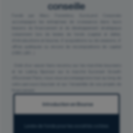
conseille
Fondé par Marc Fiorentino, EuroLand Corporate
accompagne les entreprises de croissance dans leurs
besoins de financement et de développement stratégique
notamment lors de levées de fonds (capital et dette),
d'introductions en bourse, d' acquisitions ou de cessions, d'
offres publiques ou encore de recompositions de capital
(OBO, LBO...)
Doté d'un savoir-faire reconnu sur les marchés boursiers
et 1er Listing Sponsor sur le marché Euronext Growth
d’Euronext Paris, nous vous accompagnons tout au long de
votre parcours boursier et sur l'ensemble de vos projets de
financement.
Introduction en Bourse
Levée de fonds pour les sociétés cotées