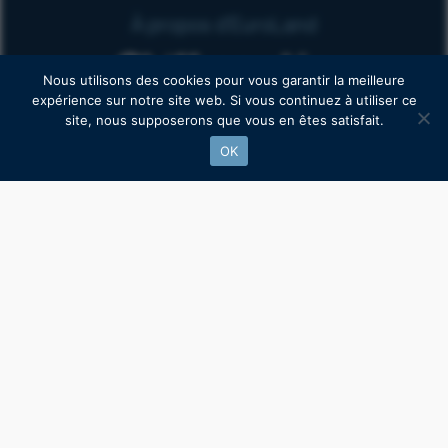
À propos d’EuroLand
Chiffres clés
Nous utilisons des cookies pour vous garantir la meilleure
expérience sur notre site web. Si vous continuez à utiliser ce
site, nous supposerons que vous en êtes satisfait.
40
+
OK
IPO
400
+
M€
Montant levé