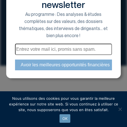
newsletter
Au programme : Des analyses & études
complètes sur des valeurs, des dossiers
thématiques, des interviews de dirigeants... et
17 Avenue George V, 75008 Paris
bien plus encore !
01 44 70 20 80
Espace actionnaire
Copyright © 2024 Euroland Corporate
Nous utilisons des cookies pour vous garantir la meilleure
expérience sur notre site web. Si vous continuez à utiliser ce
site, nous supposerons que vous en êtes satisfait.
OK