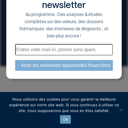
newsletter
Au programme : Des analyses & études
complètes sur des valeurs, des dossiers
thématiques, des interviews de dirigeants... et
17 Avenue George V, 75008 Paris
bien plus encore !
01 44 70 20 80
Espace actionnaire
Copyright © 2024 Euroland Corporate
Nous utilisons des cookies pour vous garantir la meilleure
expérience sur notre site web. Si vous continuez à utiliser ce
site, nous supposerons que vous en êtes satisfait.
OK