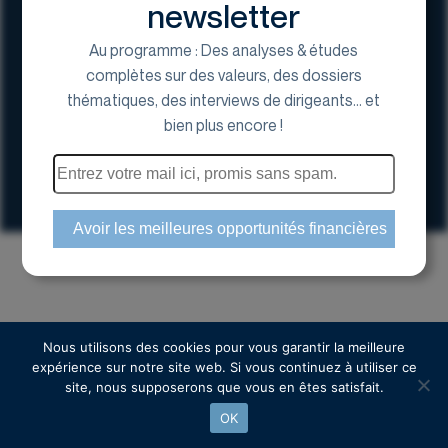
newsletter
Au programme : Des analyses & études
complètes sur des valeurs, des dossiers
thématiques, des interviews de dirigeants... et
17 Avenue George V, 75008 Paris
bien plus encore !
01 44 70 20 80
Espace actionnaire
Copyright © 2024 Euroland Corporate
Nous utilisons des cookies pour vous garantir la meilleure
expérience sur notre site web. Si vous continuez à utiliser ce
site, nous supposerons que vous en êtes satisfait.
OK