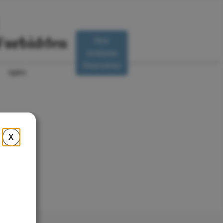
Nos
Nous
analyses
R
contacter
financières
X