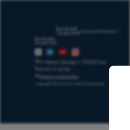
Corporate Finance
17 Avenue George V, 75008 Paris
01 44 70 20 80
Espace actionnaire
Copyright © 2024 Euroland Corporate