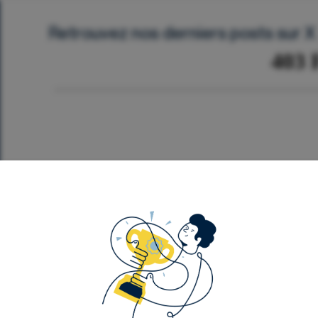
Retrouvez nos derniers posts sur X
Département Analyse
Événements
Notre contenu
F