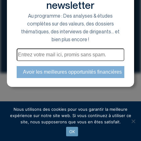
newsletter
Au programme : Des analyses & études
complètes sur des valeurs, des dossiers
thématiques, des interviews de dirigeants... et
17 Avenue George V, 75008 Paris
bien plus encore !
01 44 70 20 80
Espace actionnaire
Copyright © 2024 Euroland Corporate
Nous utilisons des cookies pour vous garantir la meilleure
expérience sur notre site web. Si vous continuez à utiliser ce
site, nous supposerons que vous en êtes satisfait.
OK