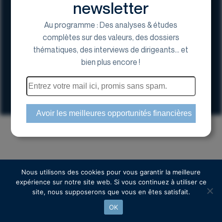
newsletter
Au programme : Des analyses & études
complètes sur des valeurs, des dossiers
thématiques, des interviews de dirigeants... et
17 Avenue George V, 75008 Paris
bien plus encore !
01 44 70 20 80
Espace actionnaire
Copyright © 2024 Euroland Corporate
Nous utilisons des cookies pour vous garantir la meilleure
expérience sur notre site web. Si vous continuez à utiliser ce
site, nous supposerons que vous en êtes satisfait.
OK