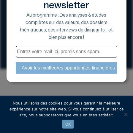
newsletter
Au programme : Des analyses & études
complètes sur des valeurs, des dossiers
thématiques, des interviews de dirigeants... et
17 Avenue George V, 75008 Paris
bien plus encore !
01 44 70 20 80
Espace actionnaire
Copyright © 2024 Euroland Corporate
Nous utilisons des cookies pour vous garantir la meilleure
expérience sur notre site web. Si vous continuez à utiliser ce
site, nous supposerons que vous en êtes satisfait.
OK