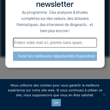
newsletter
Au programme : Des analyses & études
complètes sur des valeurs, des dossiers
thématiques, des interviews de dirigeants... et
17 Avenue George V, 75008 Paris
bien plus encore !
01 44 70 20 80
Espace actionnaire
Copyright © 2024 Euroland Corporate
Nous utilisons des cookies pour vous garantir la meilleure
expérience sur notre site web. Si vous continuez à utiliser ce
site, nous supposerons que vous en êtes satisfait.
OK