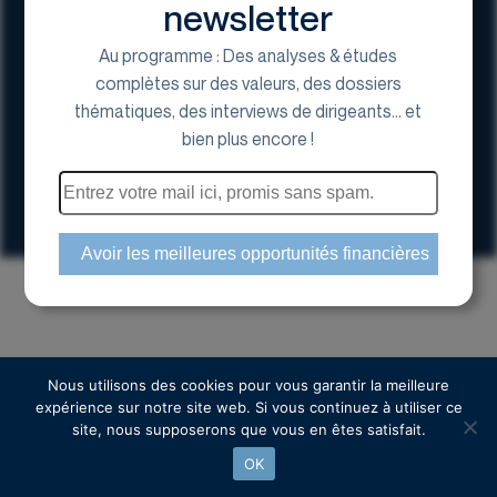
newsletter
Au programme : Des analyses & études
complètes sur des valeurs, des dossiers
thématiques, des interviews de dirigeants... et
17 Avenue George V, 75008 Paris
bien plus encore !
01 44 70 20 80
Espace actionnaire
Copyright © 2024 Euroland Corporate
Nous utilisons des cookies pour vous garantir la meilleure
expérience sur notre site web. Si vous continuez à utiliser ce
site, nous supposerons que vous en êtes satisfait.
OK