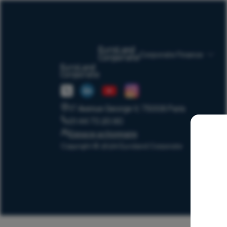
Corporate Finance
17 Avenue George V, 75008 Paris
01 44 70 20 80
Espace actionnaire
Copyright © 2024 Euroland Corporate