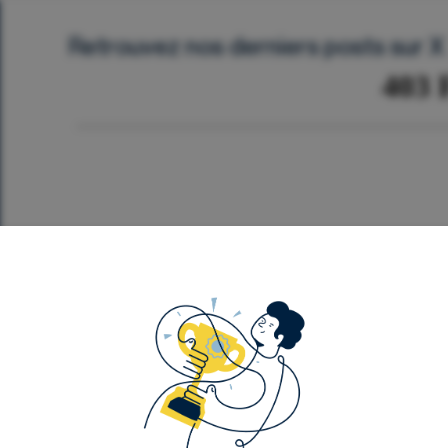
Retrouvez nos derniers posts sur X
Département Analyse
Événements
Notre contenu
F