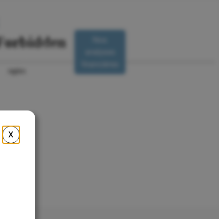
Nos
Nous
analyses
R
contacter
financières
X