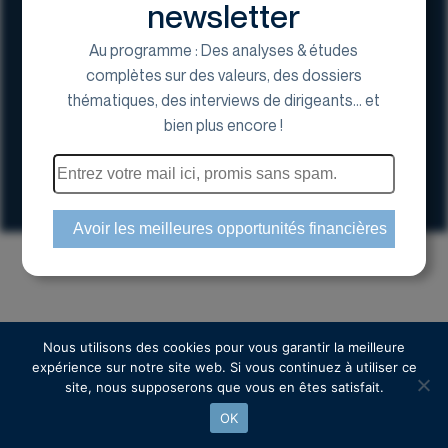
newsletter
Au programme : Des analyses & études
complètes sur des valeurs, des dossiers
thématiques, des interviews de dirigeants... et
17 Avenue George V, 75008 Paris
bien plus encore !
01 44 70 20 80
Espace actionnaire
Copyright © 2024 Euroland Corporate
Nous utilisons des cookies pour vous garantir la meilleure
expérience sur notre site web. Si vous continuez à utiliser ce
site, nous supposerons que vous en êtes satisfait.
OK