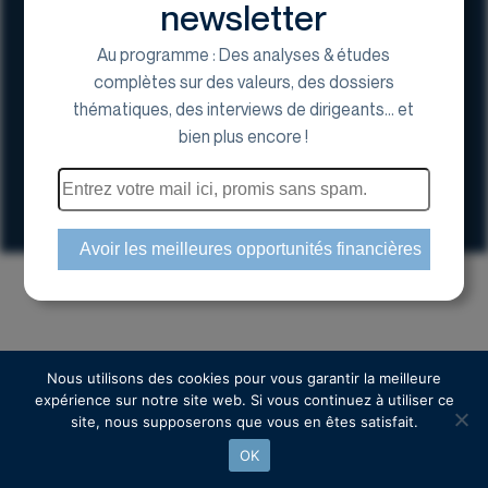
newsletter
Au programme : Des analyses & études
complètes sur des valeurs, des dossiers
thématiques, des interviews de dirigeants... et
17 Avenue George V, 75008 Paris
bien plus encore !
01 44 70 20 80
Espace actionnaire
Copyright © 2024 Euroland Corporate
Nous utilisons des cookies pour vous garantir la meilleure
expérience sur notre site web. Si vous continuez à utiliser ce
site, nous supposerons que vous en êtes satisfait.
OK