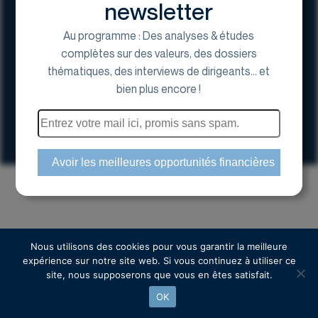
newsletter
Au programme : Des analyses & études
complètes sur des valeurs, des dossiers
thématiques, des interviews de dirigeants... et
17 Avenue George V, 75008 Paris
bien plus encore !
01 44 70 20 80
Espace actionnaire
Copyright © 2024 Euroland Corporate
Nous utilisons des cookies pour vous garantir la meilleure
expérience sur notre site web. Si vous continuez à utiliser ce
site, nous supposerons que vous en êtes satisfait.
OK