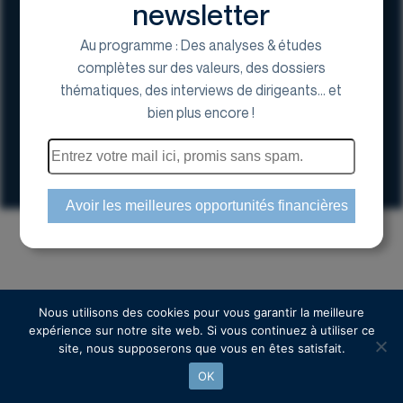
newsletter
Au programme : Des analyses & études
complètes sur des valeurs, des dossiers
thématiques, des interviews de dirigeants... et
17 Avenue George V, 75008 Paris
bien plus encore !
01 44 70 20 80
Espace actionnaire
Copyright © 2024 Euroland Corporate
Nous utilisons des cookies pour vous garantir la meilleure
expérience sur notre site web. Si vous continuez à utiliser ce
site, nous supposerons que vous en êtes satisfait.
OK