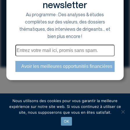
newsletter
Au programme : Des analyses & études
complètes sur des valeurs, des dossiers
thématiques, des interviews de dirigeants... et
17 Avenue George V, 75008 Paris
bien plus encore !
01 44 70 20 80
Espace actionnaire
Copyright © 2024 Euroland Corporate
Nous utilisons des cookies pour vous garantir la meilleure
expérience sur notre site web. Si vous continuez à utiliser ce
site, nous supposerons que vous en êtes satisfait.
OK