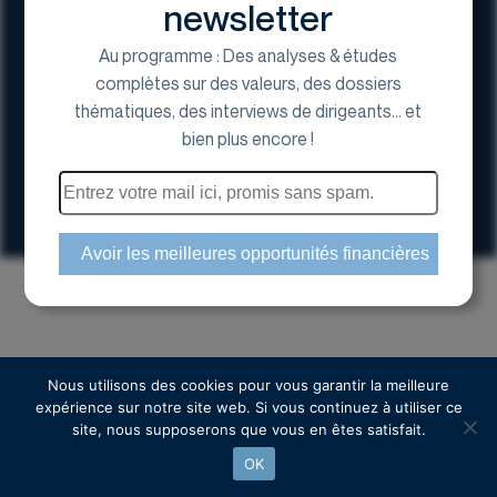
newsletter
Au programme : Des analyses & études
complètes sur des valeurs, des dossiers
thématiques, des interviews de dirigeants... et
17 Avenue George V, 75008 Paris
bien plus encore !
01 44 70 20 80
Espace actionnaire
Copyright © 2024 Euroland Corporate
Nous utilisons des cookies pour vous garantir la meilleure
expérience sur notre site web. Si vous continuez à utiliser ce
site, nous supposerons que vous en êtes satisfait.
OK