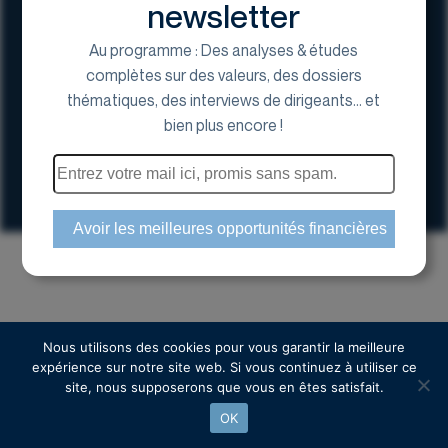
newsletter
Au programme : Des analyses & études
complètes sur des valeurs, des dossiers
thématiques, des interviews de dirigeants... et
17 Avenue George V, 75008 Paris
bien plus encore !
01 44 70 20 80
Espace actionnaire
Copyright © 2024 Euroland Corporate
Nous utilisons des cookies pour vous garantir la meilleure
expérience sur notre site web. Si vous continuez à utiliser ce
site, nous supposerons que vous en êtes satisfait.
OK