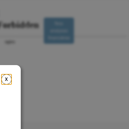
Nos
Nous
analyses
R
contacter
financières
X