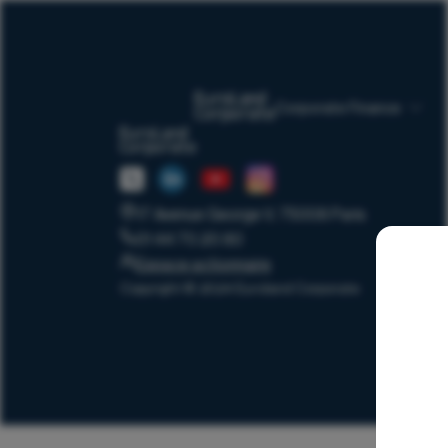
Corporate Finance
17 Avenue George V, 75008 Paris
01 44 70 20 80
Espace actionnaire
Copyright © 2024 Euroland Corporate