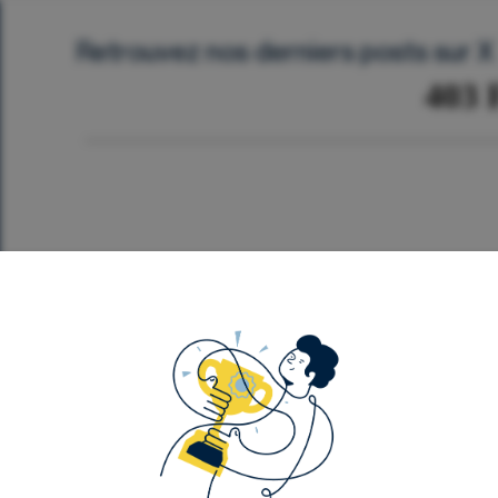
Retrouvez nos derniers posts sur X
Département Analyse
Événements
Notre contenu
F