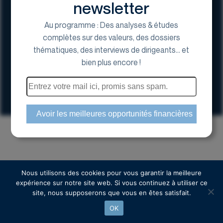
newsletter
Au programme : Des analyses & études
complètes sur des valeurs, des dossiers
thématiques, des interviews de dirigeants... et
17 Avenue George V, 75008 Paris
bien plus encore !
01 44 70 20 80
Espace actionnaire
Copyright © 2024 Euroland Corporate
Nous utilisons des cookies pour vous garantir la meilleure
expérience sur notre site web. Si vous continuez à utiliser ce
site, nous supposerons que vous en êtes satisfait.
OK