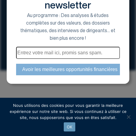
newsletter
Au programme : Des analyses & études
complètes sur des valeurs, des dossiers
thématiques, des interviews de dirigeants... et
17 Avenue George V, 75008 Paris
bien plus encore !
01 44 70 20 80
Espace actionnaire
Copyright © 2024 Euroland Corporate
Nous utilisons des cookies pour vous garantir la meilleure
expérience sur notre site web. Si vous continuez à utiliser ce
site, nous supposerons que vous en êtes satisfait.
OK