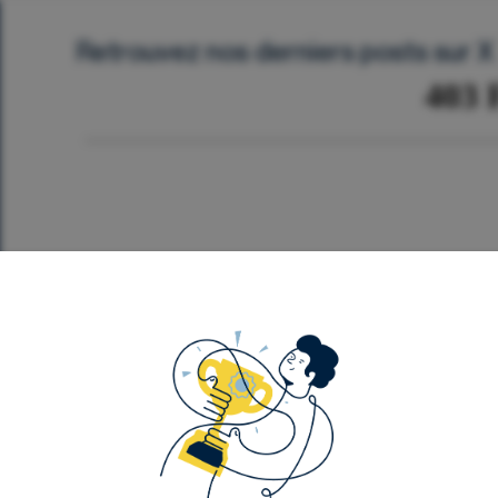
Retrouvez nos derniers posts sur X
Département Analyse
Événements
Notre contenu
F