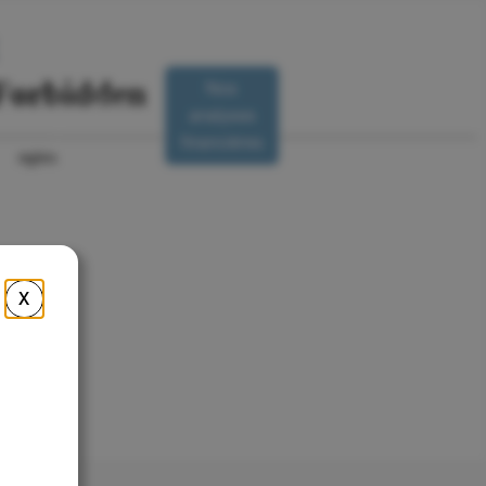
Nos
Nous
analyses
R
contacter
financières
X