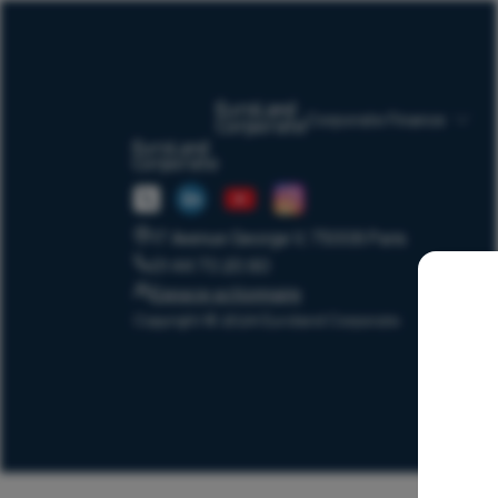
Corporate Finance
17 Avenue George V, 75008 Paris
01 44 70 20 80
Espace actionnaire
Copyright © 2024 Euroland Corporate