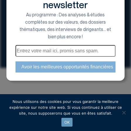
newsletter
Au programme : Des analyses & études
complètes sur des valeurs, des dossiers
thématiques, des interviews de dirigeants... et
17 Avenue George V, 75008 Paris
bien plus encore !
01 44 70 20 80
Espace actionnaire
Copyright © 2024 Euroland Corporate
Nous utilisons des cookies pour vous garantir la meilleure
expérience sur notre site web. Si vous continuez à utiliser ce
site, nous supposerons que vous en êtes satisfait.
OK