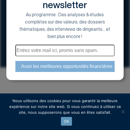
newsletter
Au programme : Des analyses & études
complètes sur des valeurs, des dossiers
thématiques, des interviews de dirigeants... et
17 Avenue George V, 75008 Paris
bien plus encore !
01 44 70 20 80
Espace actionnaire
Copyright © 2024 Euroland Corporate
Nous utilisons des cookies pour vous garantir la meilleure
expérience sur notre site web. Si vous continuez à utiliser ce
site, nous supposerons que vous en êtes satisfait.
OK