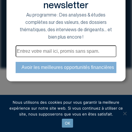
newsletter
Au programme : Des analyses & études
complètes sur des valeurs, des dossiers
thématiques, des interviews de dirigeants... et
17 Avenue George V, 75008 Paris
bien plus encore !
01 44 70 20 80
Espace actionnaire
Copyright © 2024 Euroland Corporate
Nous utilisons des cookies pour vous garantir la meilleure
expérience sur notre site web. Si vous continuez à utiliser ce
site, nous supposerons que vous en êtes satisfait.
OK