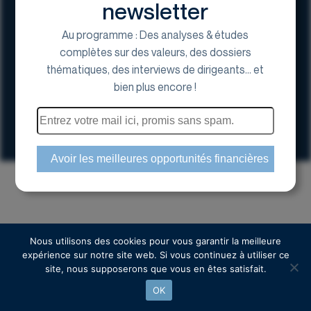
newsletter
Au programme : Des analyses & études
complètes sur des valeurs, des dossiers
thématiques, des interviews de dirigeants... et
17 Avenue George V, 75008 Paris
bien plus encore !
01 44 70 20 80
Espace actionnaire
Copyright © 2024 Euroland Corporate
Nous utilisons des cookies pour vous garantir la meilleure
expérience sur notre site web. Si vous continuez à utiliser ce
site, nous supposerons que vous en êtes satisfait.
OK