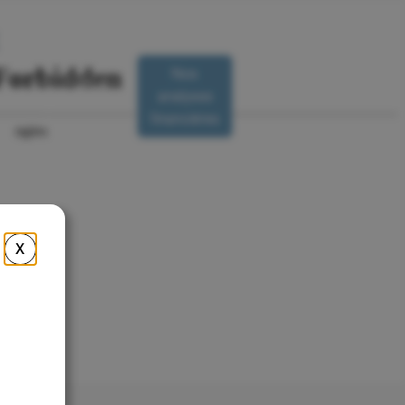
Nos
Nous
analyses
R
contacter
financières
X