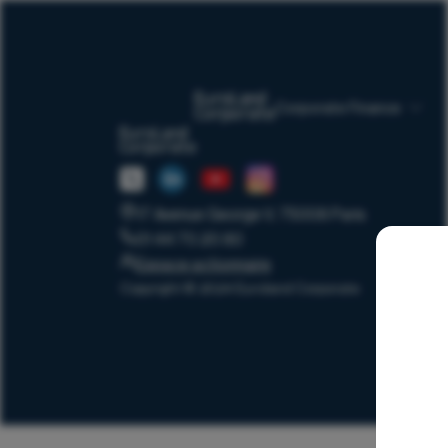
Corporate Finance
17 Avenue George V, 75008 Paris
01 44 70 20 80
Espace actionnaire
Copyright © 2024 Euroland Corporate