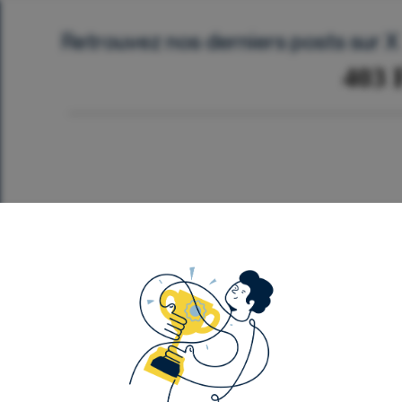
Retrouvez nos derniers posts sur X
Département Analyse
Événements
Notre contenu
F