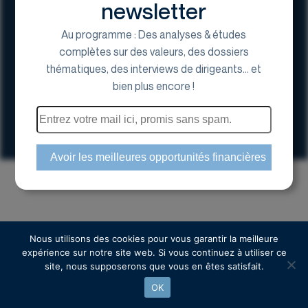
newsletter
Au programme : Des analyses & études
complètes sur des valeurs, des dossiers
thématiques, des interviews de dirigeants... et
17 Avenue George V, 75008 Paris
bien plus encore !
01 44 70 20 80
Espace actionnaire
Copyright © 2024 Euroland Corporate
Nous utilisons des cookies pour vous garantir la meilleure
expérience sur notre site web. Si vous continuez à utiliser ce
site, nous supposerons que vous en êtes satisfait.
OK