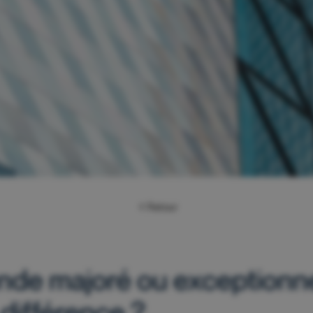
Retour
nde majoré ou exceptionne
 différence ?