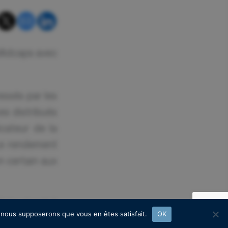
Midcaps avec
essés par les
es distribués
cateur de la
 Le rendement
n certain aux
égie visant à
e, nous supposerons que vous en êtes satisfait.
OK
idéliser les