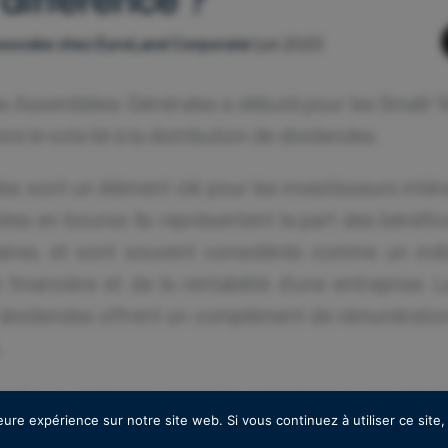
 associée chez EuroLand Corporate
1 juin 2023
s Assemblées Générales a débuté pour les Small/ 
ire le vote lié à la distribution de dividendes.
es sont un élément clé pour les investisseurs intér
ées en bourse. Ils représentent la part des bénéfic
aires, et sont souvent considérés comme un indi
financière et de la rentabilité d’une entreprise.
 dividendes offrent un complément de rémunératio
.
ptique, certaines sociétés optent pour une strat
eure expérience sur notre site web. Si vous continuez à utiliser ce sit
urs versements de dividendes afin d’attirer et f