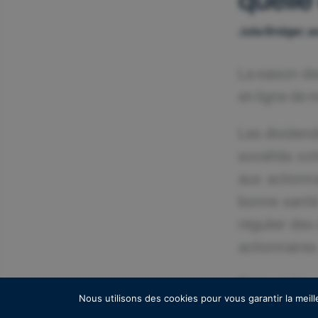
Julia Bridger,
La saison de
en ligne de m
Les dividend
sociétés cot
aux actionn
bonne santé 
régulier des
actionnaires
Dans cette o
Nous utilisons des cookies pour vous garantir la meill
augmenter le