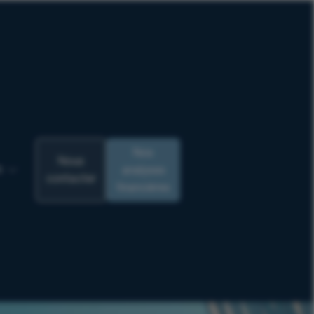
Nos
Nous
analyses
R
contacter
financières