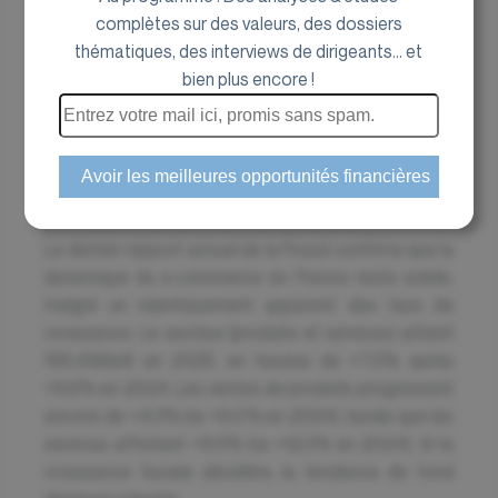
Corporate
complètes sur des valeurs, des dossiers
18 février 2026
thématiques, des interviews de dirigeants... et
bien plus encore !
Bonne résilience du commerce en ligne malgré
un environnement de consommation atone.
Le dernier rapport annuel de la Fevad confirme que la
dynamique du e‑commerce en France reste solide,
malgré un ralentissement apparent des taux de
croissance. Le secteur (produits et services) atteint
196,4 Mds€ en 2025, en hausse de +7,0% après
+9,6% en 2024. Les ventes de produits progressent
encore de +4,0% (vs +6,0 % en 2024), tandis que les
services affichent +9,0% (vs +12,0% en 2024). Si la
croissance faciale décélère, la tendance de fond