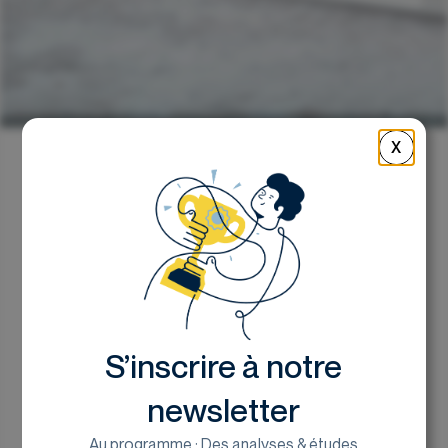
X
Retour
E-Commerce : la
croissance tient, même
quand la consommation
S’inscrire à notre
cale
newsletter
Victor LAMARRE, analyste chez Euroland
Au programme : Des analyses & études