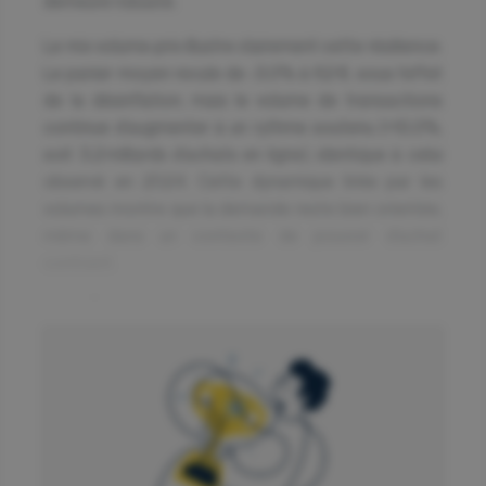
demeure robuste.
Le mix volume‑prix illustre clairement cette résilience.
Le panier moyen recule de ‑3,0% à 62 €, sous l’effet
de la désinflation, mais le volume de transactions
continue d’augmenter à un rythme soutenu (+10,0%,
soit 3,2 milliards d’achats en ligne), identique à celui
observé en 2024. Cette dynamique tirée par les
volumes montre que la demande reste bien orientée,
même dans un contexte de pouvoir d’achat
contraint.