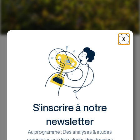
X
Retour
Equasens - Cap sur un
nouveau marché
prometteur
S’inscrire à notre
Victor Lamarre, analyste chez EuroLand
newsletter
Corporate
Au programme : Des analyses & études
7 janvier 2026
complètes sur des valeurs, des dossiers