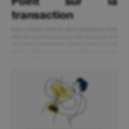
Point sur la
transaction
Erevo a réalisé 7,4 M€ de chiffre d’affaires en 2025,
avec une rentabilité proche de celle d’Equasens, soit
une marge opérationnelle courante estimée autour
de 20 %. Bien que le prix n’ait pas été communiqué,
les multiples sectoriels du SaaS santé européen,
généralement inférieurs à 5 fois le chiffre d’affaires,
donnent un ordre de grandeur implicite de
valorisation. Cette opération tranche nettement
avec les acquisitions menées au cours des douze
derniers mois, notamment Novaprove (juin 2025) et
Calimed (décembre 2024), qui portaient
principalement sur des solutions logicielles
hospitalières ou médicales. Avec Erevo, Equasens
change de périmètre et s’ouvre à un nouveau marché,