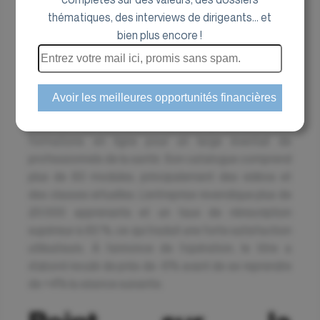
thématiques, des interviews de dirigeants... et
bien plus encore !
Equasens a annoncé ce lundi 5 janvier 2026
l’acquisition de 80 % du capital d’Erevo, un pure
player de la formation digitale en santé. Fondée en
2018 à Marseille, Erevo conçoit et distribue des
formations en ligne pour un large éventail de
professionnels de la santé. Son catalogue comprend
plus de 80 modules, principalement des vidéos et
des classes virtuelles. L’entreprise revendique plus de
20 000 apprenants et un taux de réinscription
supérieur à 80 %, ce qui traduit une forte satisfaction
utilisateurs. À l’annonce de l’opération, le titre a
d’abord reculé de près de -6% avant de se reprendre
de +4% la séance suivante.