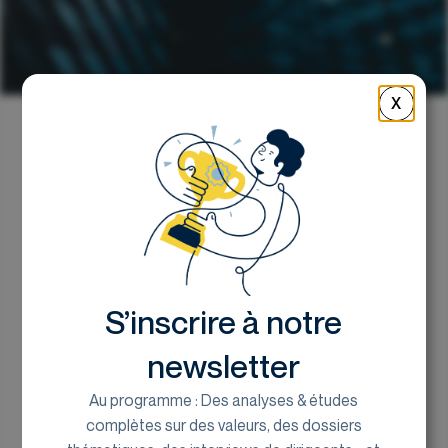
X
Retour
Faire son come-back en
bourse
S’inscrire à notre
Thomas Hornus, associé chez EuroLand
Corporate
newsletter
8 décembre 2022
Au programme : Des analyses & études
complètes sur des valeurs, des dossiers