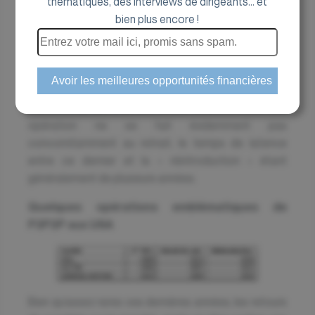
thématiques, des interviews de dirigeants... et
bien plus encore !
De quoi s’agit-il ?
Le Public to Private to Public Again ou P2P2P
consiste en la réalisation de l’introduction en bourse
d’une société qui, préalablement admise sur un
marché boursier, avait été retirée de la cote. Une telle
opération ne se fait évidemment pas
concomitamment au retrait, le temps de latence
entre ce dernier et la « réintroduction » étant
généralement de plusieurs années.
Quelques opérations emblématiques de
P2P2P aux USA
Bien qu’assez rares ces dernières années, les retours