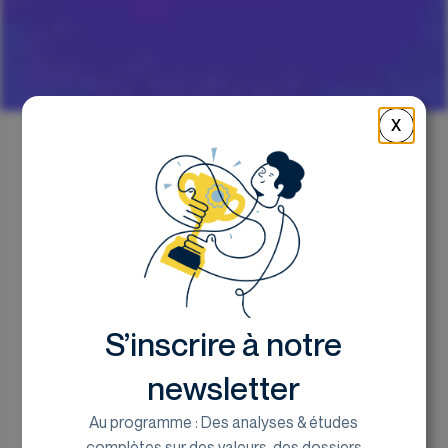
X
Retour
Game Over ? L’industrie
du jeu vidéo en pleine
turbulence
S’inscrire à notre
Renan Kerourio, analyste chez Euroland
newsletter
Corporate
Au programme : Des analyses & études
29 janvier 2025
complètes sur des valeurs, des dossiers