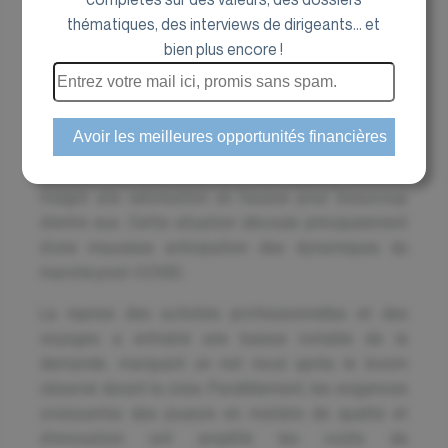
thématiques, des interviews de dirigeants... et
bien plus encore !
L’année 2024 s’est révélée particulièrement
tumultueuse pour le secteur des jeux vidéo,
confronté à des vents contraires qui ont lourdement
impacté les performances des grands acteurs,
malgré une valorisation en hausse pour beaucoup
d’entre eux. Cette situation découle principalement
d’une mauvaise anticipation des dynamiques du
marché post-COVID.
La reprise des activités professionnelles et des
voyages a entraîné une baisse notable de la
demande, marquant un net recul après le boom
observé durant la crise. Parallèlement, les exigences
croissantes des joueurs en matière de qualité et
d’innovation ont amplifié les coûts de