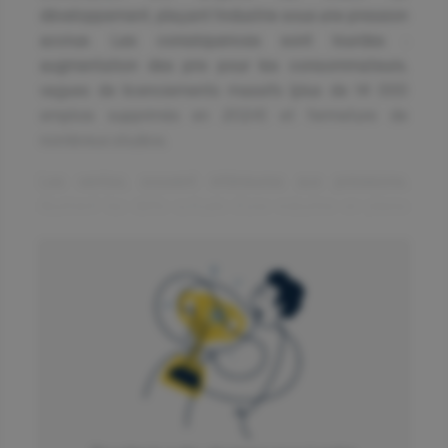
développement, plaçant l’industrie sous une pression
accrue. Les conséquences sont lourdes :
augmentation des prix pour les consommateurs,
vagues de licenciements massifs (plus de 14 000
emplois supprimés en 2024) et fermeture de
nombreux studios.
Les ventes, souvent inférieures aux prévisions,
illustrent les défis actuels d’une industrie en pleine
transition. De plus, la combinaison d’une concurrence
exacerbée, d’un volume soutenu de nouvelles sorties
et d’attentes croissantes de la part des joueurs crée
un environnement complexe pour les acteurs du
marché