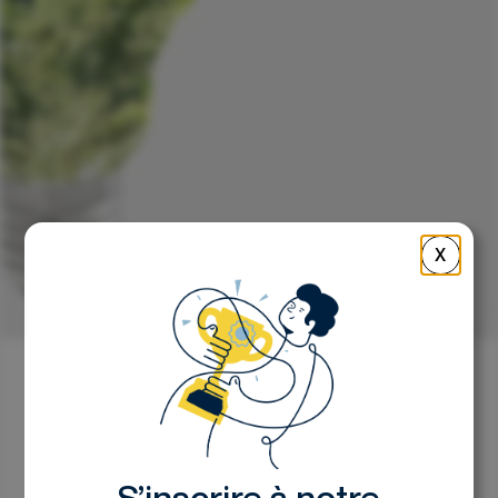
X
Retour
La pépite de la semaine