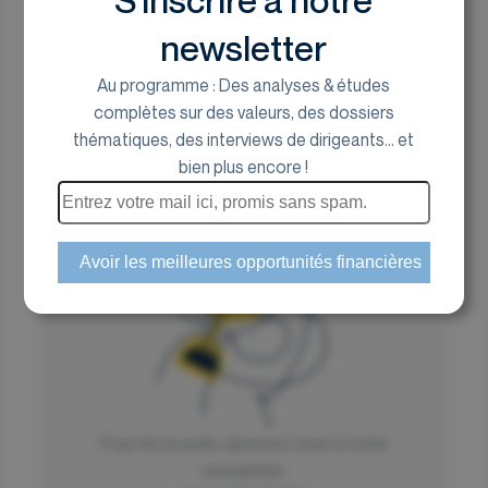
S’inscrire à notre
Pierre LAURENT, analyste chez EuroLand
newsletter
Corporate
Au programme : Des analyses & études
15 juin 2026
complètes sur des valeurs, des dossiers
thématiques, des interviews de dirigeants... et
bien plus encore !
Mint, l'électron gratuit de la cote
parisienne
Pour lire la suite, abonnez vous à notre
Mint coche aujourd'hui une case rare sur Euronext
newsletter
Growth : celle d'un fournisseur d'électricité verte