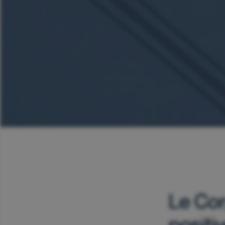
Le Cor
positi