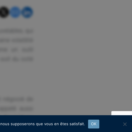
elables, qui
ne volatilité
me un outil
 soit du coté
t négocié de
appelé aussi
la fourniture
e, nous supposerons que vous en êtes satisfait.
OK
 du moyen (en