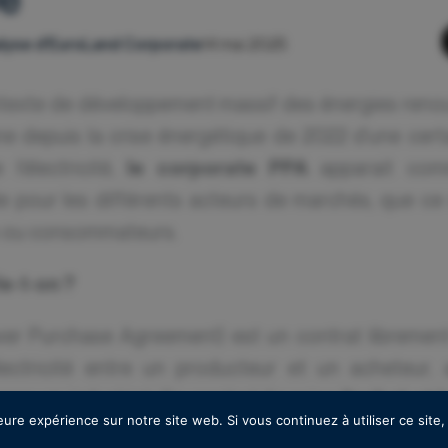
alyse d'EuroLand Corporate
14 mai 2025
exte de développement massif des énergies renouv
 depuis la crise énergétique de 2022 d’une certai
l’électricité,
apparait com
le corporate PPA
e pour les différents acteurs de marchés, que ce
 ou consommateurs.
le-t-on ?
er Purchase Agreement) est un contrat libremen
électricité entre un producteur et un acheteur, 
mme un industriel. Ce contrat favorise
l’achat et 
eure expérience sur notre site web. Si vous continuez à utiliser ce sit
, sur une durée allant
un prix prédéfini et stable