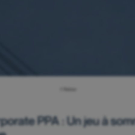
Retour
porate PPA : Un jeu à so
ve