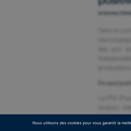
le bureau d'an
Dans un cont
s’accompagne
des prix de 
indispensabl
producteurs
De quoi par
Le PPA (Pow
livraison d’
offtaker, co
Nous utilisons des cookies pour vous garantir la meill
d’énergie à 