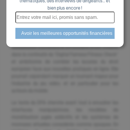
thématiques, des interviews de dirigeants... et
bien plus encore !
La Commission européenne a ouvert en juillet dernier
la consultation publique sur le
Digital Fairness Act
(DFA)
, un projet de loi ambitieux visant à renforcer la
protection des consommateurs dans l’économie
numérique. Cette initiative, dont la phase de
consultation s’achèvera le 24 octobre 2025, s’inscrit
dans la continuité du “Digital Fairness Fitness Check”
et ambitionne de combler les lacunes du droit
européen face aux nouvelles pratiques en ligne. Elle
pourrait cependant marquer un tournant majeur pour
l’industrie du jeu vidéo, et en particulier pour les
acteurs du mobile.
Le texte du DFA cherche avant tout à encadrer les
interfaces manipulatrices, les modèles de
monétisation jugés addictifs et les systèmes de
monnaies virtuelles considérés comme opaques. En