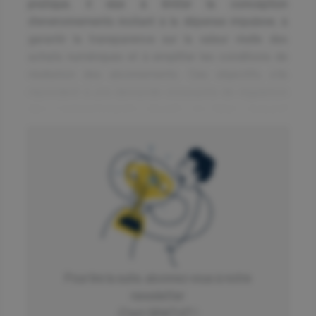
pratique, il vise à limiter la conception
d’environnements incitant à la dépense impulsive, à
garantir la transparence sur la valeur réelle des
achats numériques et à simplifier les conditions de
résiliation des abonnements. Ces objectifs, s’ils
répondent à une demande croissante de régulation
des comportements abusifs en ligne, risquent
néanmoins de redéfinir profondément la structure
économique des jeux free-to-play, aujourd’hui
dominants sur le marché mobile.
Ilkka Paananen, directeur général de Supercell, s’est
exprimé sur cette initiative dans
un communiqué
.
Selon lui, la réglementation envisagée pourrait « tuer
la manière dont les jeux fonctionnent ».
L’entrepreneur finlandais redoute que la Commission
Pour lire la suite, abonnez vous à notre
assimile l’usage des monnaies de jeu à des
newsletter
transactions financières, ce qui impliquerait un
C'est GRATUIT !
encadrement administratif complexe et lourd,