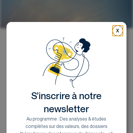
X
Retour
Le Digital Fairness Act : un
tournant réglementaire
S’inscrire à notre
Renan Kerourio, analyste chez EuroLand
Corporate
newsletter
15 octobre 2025
Au programme : Des analyses & études
complètes sur des valeurs, des dossiers