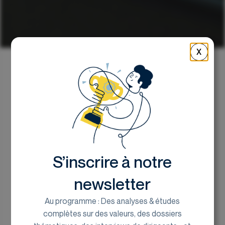
X
Retour
Le marché français de la
musique au S1 2025
S’inscrire à notre
Renan Kerourio, analyste chez EuroLand
Corporate
newsletter
17 septembre 2025
Au programme : Des analyses & études
complètes sur des valeurs, des dossiers