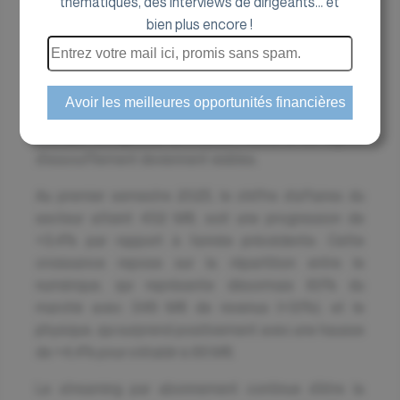
thématiques, des interviews de dirigeants... et
bien plus encore !
Une dynamique positive mais un
ralentissement perceptible
Le bilan du SNEP (Syndicat national de l’édition
phonographique) confirme la vitalité du marché de la
musique enregistrée en France, même si les signes
d’essoufflement deviennent visibles.
Au premier semestre 2025, le chiffre d’affaires du
secteur atteint 432 M€, soit une progression de
+3,4% par rapport à l’année précédente. Cette
croissance repose sur la répartition entre le
numérique, qui représente désormais 80% du
marché avec 346 M€ de revenus (+3,1%), et le
physique, qui surprend positivement avec une hausse
de +4,4% pour s’établir à 86 M€.
Le streaming par abonnement continue d’être la