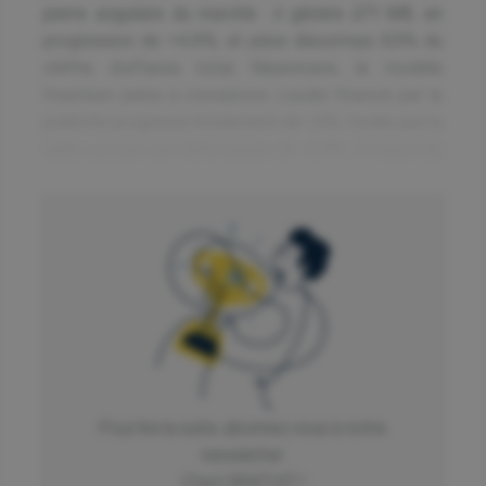
pierre angulaire du marché : il génère 271 M€, en
progression de +4,9%, et pèse désormais 63% du
chiffre d’affaires total. Néanmoins, le modèle
freemium peine à convaincre. L’audio financé par la
publicité progresse timidement de +2%, tandis que la
vidéo accuse une nette baisse de -6,8%, en raison du
basculement massif des usages vers les formats
courts sur les réseaux sociaux.
À contre-courant, le marché physique fait preuve
d’une résilience remarquable. Le vinyle enregistre une
croissance de +9,4%, atteignant 45,7 M€ et
dépasse pour la première fois le CD en valeur, même
si ce dernier reste leader en volume de ventes. Ce
phénomène illustre la capacité de l’industrie à
conjuguer modernité et nostalgie, en attirant à la fois
Pour lire la suite, abonnez vous à notre
les amateurs de collections et les nouvelles
newsletter
générations.
C'est GRATUIT !