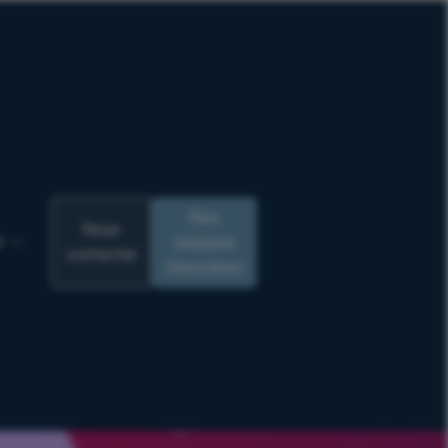
Nos
Nous
analyses
R
contacter
financières