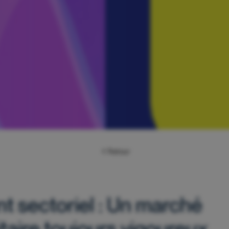
Retour
nt sectoriel : Un marché
itaire toujours vigoureux