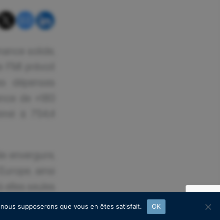
mance solide,
 FMI prévoit
es dépenses
mance de +180
timé à 754,4
e envergure,
Europe, ainsi
à elles seules
s secteurs se
e, nous supposerons que vous en êtes satisfait.
OK
e d’une forte