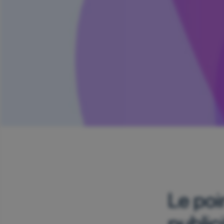
Le poi
public