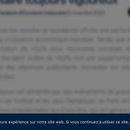
d'analyse d'Euroland Corporate
20 novembre 2024
marché mondial de la publicité affiche une perfor
la croissance économique mondiale. Tandis que le
tation de +3,2% pour l'économie mondiale, l
s devraient croître de +5,0%, soit une surperfor
al des dépenses publicitaires mondiales est es
ollars.
ession est alimentée par des événements de grand
 de football et les Jeux Olympiques de Paris en 
ions présidentielles aux États-Unis, qui ont généré 
 de dollars de dépenses supplémentaires. Certain
eure expérience sur notre site web. Si vous continuez à utiliser ce sit
comme le voyage et transports (+8,1%) qui bénéfici