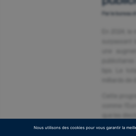
Par le bureau 
En 2024, le 
surpassant 
une augmen
publicitaire
bps. Le tot
milliards de d
Cette progr
comme l'Euro
que les élect
11 milliards
Nous utilisons des cookies pour vous garantir la meill
démarquent, 