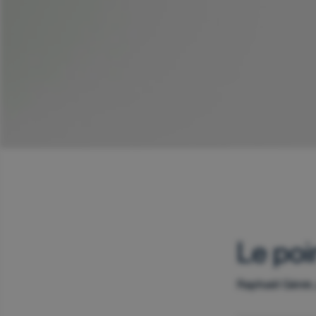
Le poi
Raphaël Génin,