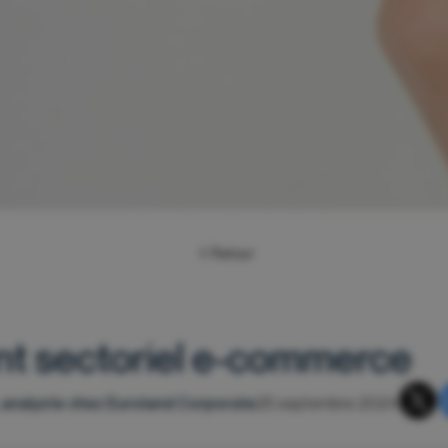
Retour
nt sectoriel e-commerce
 analyste chez Euroland Corporate
25 septembre 2024