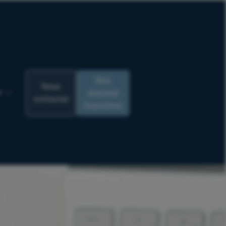
Nos
Nous
analyses
R
contacter
financières