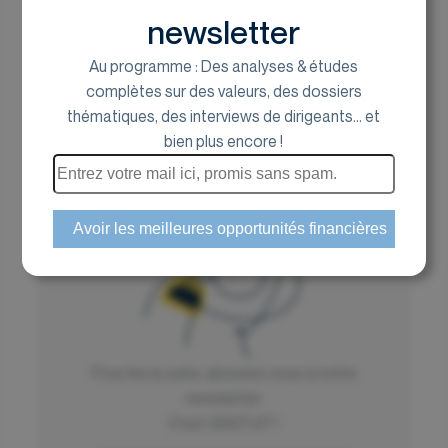
newsletter
le bureau de recherche d'Euroland Corporate
30 mai 2025
Au programme : Des analyses & études
complètes sur des valeurs, des dossiers
thématiques, des interviews de dirigeants... et
bien plus encore !
📜 L'Édito de Marc Fiorentino - All eyes on USA
Tous les regards européens sont braqués sur Trump.
Inquiet pour l’OTAN, pour les droits de douane, pour
sa souveraineté industrielle… Pendant ce temps, la
Chine avance ses pions, subventionne massivement,
inonde l’Europe.
🎰
Casino, la dette a toujours le dernier mot
Pour lire la suite, abonnez vous à notre
Un an après une restructuration historique, Casino
newsletter
replonge. Dette colossale, ratios hors de contrôle, et
C'est GRATUIT !
prêts qui s’échangent à 61 % de leur valeur. Le marché