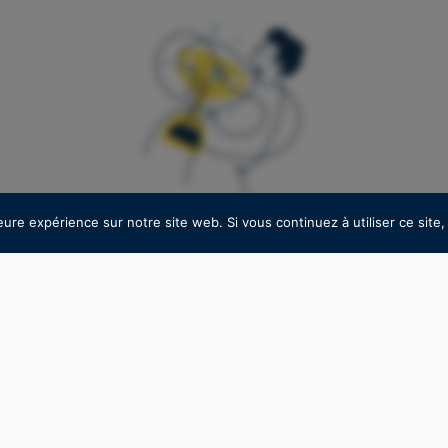
DE MARC FIORENTINO
Pour lire la suite, abonnez vous à notre newsletter
eure expérience sur notre site web. Si vous continuez à utiliser ce sit
C'est GRATUIT !
our les super nuls. Je vous donne un petit problè
S'inscrire
s. (Toute ressemblance avec des personnes ex
rtuite).