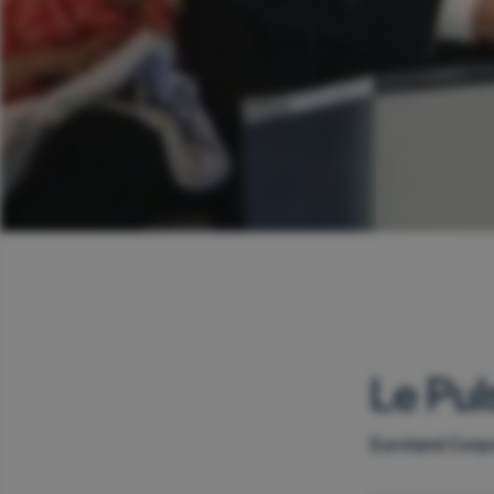
Le Pul
Euroland Corp