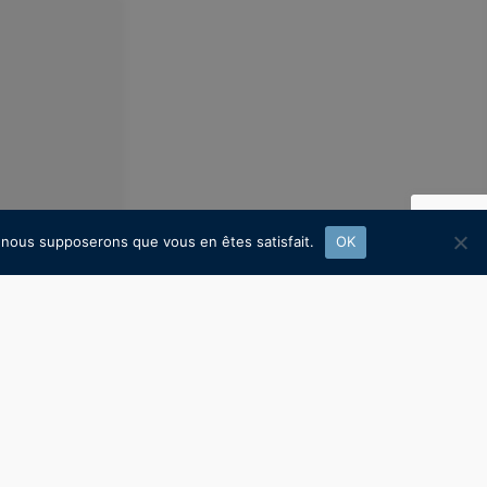
e, nous supposerons que vous en êtes satisfait.
OK
me de calculs
istantes est