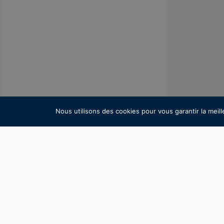
L'ÉDITO 
Nous utilisons des cookies pour vous garantir la meill
L'économie p
pour enfant
totalement fo