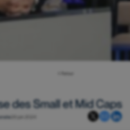
Retour
se des Small et Mid Caps
orate
28 juin 2024