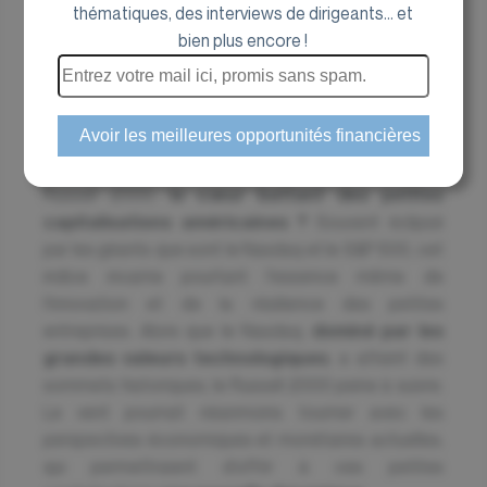
thématiques, des interviews de dirigeants... et
bien plus encore !
Le Russell 2000 : Un indice en quête de
renouveau ?
Vous connaissez sûrement le CAC Mid & Small et
Euronext Growth, mais êtes-vous familier avec le
Russell 2000,
le cœur battant des petites
capitalisations américaines ?
Souvent éclipsé
par les géants que sont le Nasdaq et le S&P 500, cet
indice incarne pourtant l'essence même de
l'innovation et de la résilience des petites
entreprises. Alors que le Nasdaq,
dominé par les
grandes valeurs technologiques
, a atteint des
sommets historiques, le Russell 2000 peine à suivre.
Le vent pourrait néanmoins tourner avec les
perspectives économiques et monétaires actuelles,
qui permettraient d’offrir à ces petites