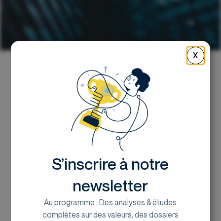
X
Retour
Le Russell 2000 : un
indice en quête de
renouveau ?
S’inscrire à notre
Ilan Free ECM Analyst chez Euroland Corporate
newsletter
1 octobre 2024
Au programme : Des analyses & études
complètes sur des valeurs, des dossiers