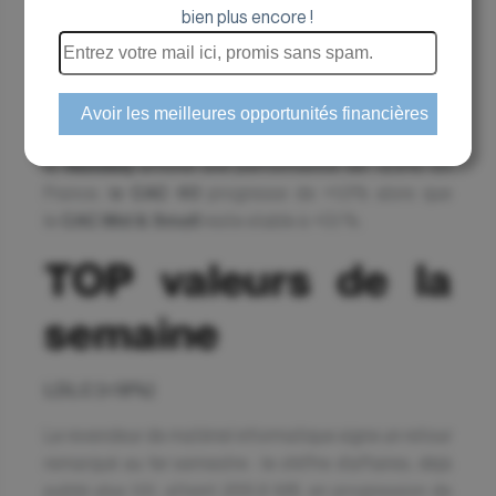
bien plus encore !
semaine
Les marchés américains faiblissent cette
semaine.
Le S&P 500
recule de -1,6% tandis que
le
Nasdaq
affiche une performance de -2,8%. En
France, l
e CAC 40
progresse de +1,0% alors que
le
CAC Mid & Small
reste stable à +0,1 %.
TOP valeurs de la
semaine
LDLC (+18%)
Le revendeur de matériel informatique signe un retour
remarqué au 1er semestre : le chiffre d’affaires, déjà
publié plus tôt, atteint 266,8 M€, en progression de