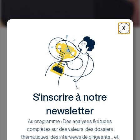
X
Retour
Le Top / Flop de la
semaine
S’inscrire à notre
le bureau de recherches d'Euroland Corporate
18 décembre 2025
newsletter
Au programme : Des analyses & études
complètes sur des valeurs, des dossiers
💡 À retenir cette
thématiques, des interviews de dirigeants... et