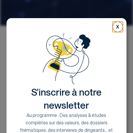
X
Retour
Le Top / Flop de la
semaine
S’inscrire à notre
le bureau de recherches d'Euroland Corporate
4 juin 2026
newsletter
Au programme : Des analyses & études
complètes sur des valeurs, des dossiers
💡 À retenir cette
thématiques, des interviews de dirigeants... et