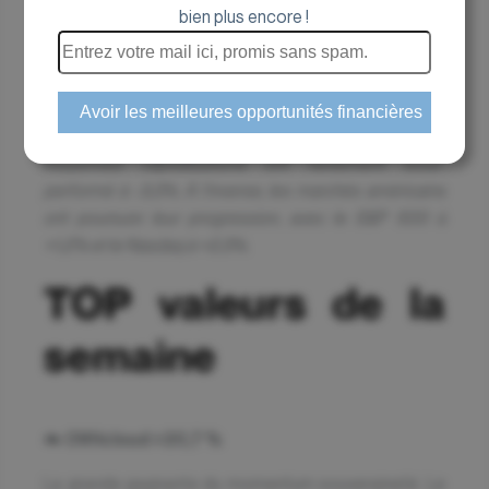
bien plus encore !
semaine
Les grandes valeurs françaises ont légèrement reculé,
avec un CAC 40 à -0,3%, tandis que les petites et
moyennes capitalisations ont nettement sous-
performé à -3,3%. À l’inverse, les marchés américains
ont poursuivi leur progression, avec le S&P 500 à
+1,2% et le Nasdaq à +2,3%.
TOP valeurs de la
semaine
☁️
OVHcloud +20,7 %
La grande gagnante du momentum souveraineté. Le