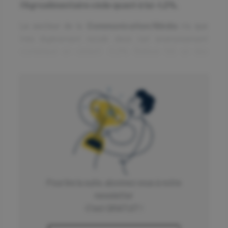
l’Agroalimentaire cède quant à lui -1,2%.
Le secteur de la
Communication/Média
n’a que
très légèrement reculé dans cet environnement
compliqué en cédant -0,2%. Believe SA, un des
leaders mondiaux de la musique sous forme
numérique s’est illustré en progressant de +2,4%.
Bien connu pour son potentiel défensif, le secteur
de
l’agroalimentaire
figure parmi les secteurs les
plus résistants et affiche une baisse contenue de
-1,2% cette semaine.
Flop
Pour lire la suite, abonnez vous à notre
Cette semaine, les secteurs de la Distribution
newsletter
(-12,6%), des services (-6,5%) et des Biens
C'est GRATUIT !
d’équipement (-4,1%) enregistrent les plus
fortes baisses.