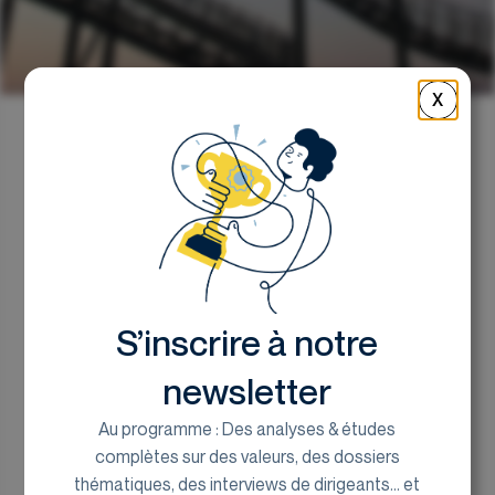
X
Retour
Le Top / Flop sectoriel de
la semaine
S’inscrire à notre
le bureau de recherche d'Euroland Corporate
26 septembre 2023
newsletter
Au programme : Des analyses & études
complètes sur des valeurs, des dossiers
thématiques, des interviews de dirigeants... et