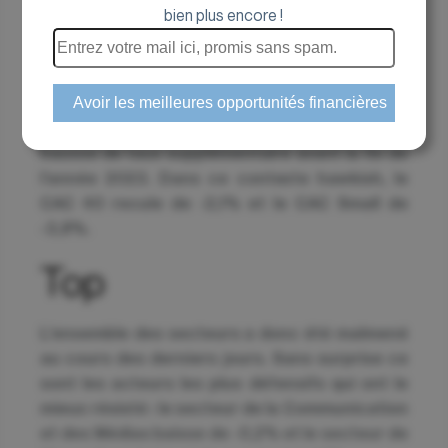
Les indices français sont en net recul cette
bien plus encore !
semaine après l’annonce de la Fed. La banque
centrale américaine a effectivement indiqué
qu’elle maintiendrait une politique de taux
élevés sur une période plus longue que prévu
par les marchés. Aussi, la Fed envisage une
hausse de taux supplémentaire avant la fin de
l’année 2023. Dans ce contexte hawkish, le
CAC 40 recule de -2,1% et le CAC Small de
-3,8%.
Top
L’ensemble des secteurs a donc été malmené
au cours des derniers jours. Sans surprise ce
sont les acteurs les plus défensifs qui ont le
mieux résisté : le secteur de la Communication
et des Médias baisse de -0,2% et le secteur de