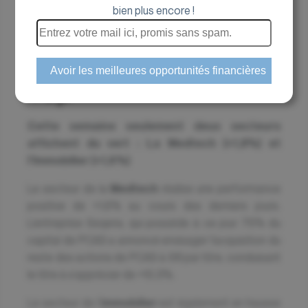
CAC 40 vs CAC Small : Au cours des dernières
bien plus encore !
séances, le CAC 40 affiche une performance
flat (+0,02%). Le CAC Small, quant à lui, cède
-1,5%.
Top
Cette semaine seulement deux secteurs
affichent du vert : La Medtech (+1,8%) et
l’Immobilier (+1,6%)
Le secteur de la
Medtech
réalise une performance
positive de +1,8% au cours des derniers jours.
L’entreprise Seqens, qui possède à ce jour 76% du
capital de PCAS a annoncé envisager l’acquisition du
reste des actions de PCAS à 8€ par titre, conduisant
le titre à s’apprécier de +10,3%.
Le secteur de l’
immobilier
est également en hausse