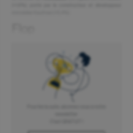
(+1,6%), porté par le constructeur et développeur
immobilier Kaufman (+5,4%).
Flop
Cette semaine ce sont les secteurs des biens
de consommation (-9,7%), de la
communication/ Médias (-3,6%), et des
Equipementiers (-2,2%) qui enregistrent les
plus fortes baisses.
Le secteur des
Biens de Consommation
chute de
-9,7%. Chargeurs, qui a annoncé jeudi dernier une
forte diminution de ses profits du premier semestre,
Pour lire la suite, abonnez vous à notre
a déçu les investisseurs. Le titre subit donc une forte
newsletter
correction de -18,2% qui pèse sur le secteur ces
C'est GRATUIT !
derniers jours. Les inquiétudes du marché à propos
de l’avenir des licences accordées à Interparfums par