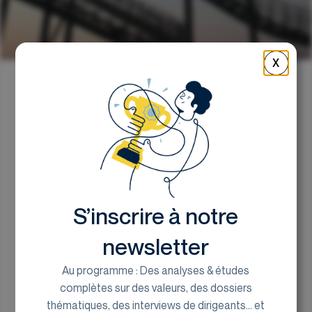
X
Retour
Le Top / Flop sectoriel de
la semaine
S’inscrire à notre
le bureau de recherche d'Euroland Corporate
12 septembre 2023
newsletter
Au programme : Des analyses & études
complètes sur des valeurs, des dossiers
thématiques, des interviews de dirigeants... et