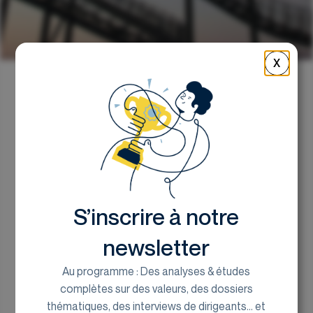
X
Retour
Le Top / Flop sectoriel de
la semaine
S’inscrire à notre
le bureau de recherche d'Euroland Corporate
18 juillet 2023
newsletter
Au programme : Des analyses & études
complètes sur des valeurs, des dossiers
thématiques, des interviews de dirigeants... et