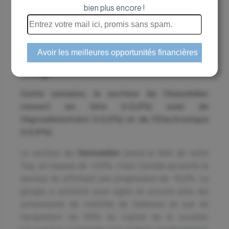
Malgré la séance d'hier (-1,2%), le CAC 40
bien plus encore !
retrouve des couleurs ces derniers jours et
affiche une hausse de +2,1%. Dans le même
temps, les smalls caps restent stable à -0,2%.
Top
Cette semaine, le secteur de l'Immobilier
ressort en tête (+3,5%) suivi de
l'Agroalimentaire (+3,5%) et de l'Electronique
(+2,6%).
Le secteur de l'
Immobilier
prend la tête de notre
Top, en hausse de +3,5%. C'est Carmila qui porte le
secteur en affichant une progression de +9,2%. Le
groupe a annoncé avoir signé un accord avec les
actionnaires de contrôle de Galimmo en vue de
l'acquisition de 93% du capital de la société.