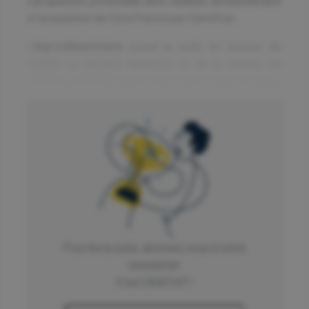
L’acquisition potentielle sera réalisée simultanément
à l’acquisition de Cora France par Carrefour.
L'
Agroalimentaire
prend la suite en hausse de
+3,5%. Le secteur bénéficie ici de la hausse de
+9,3% de TFF Groupe. Le premier tonnelier mondial
a publié d'excellents résultats annuels 22/23 avec un
EBITDA en progression de +86% à 93 M€. Marie
Brizard contribue aussi à la performance du secteur
avec une hausse de +5,8%.
Enfin, l'
Electronique
(+2,6%) clôture notre Top
porté une nouvelle fois par SES-imagotag (+3,0%).
Flop
Pour lire la suite, abonnez vous à notre
newsletter
Le secteur des Biotech affiche la plus forte
C'est GRATUIT !
baisse, -1,5%, suivi des ESN (-0,3%) et des
Services (-0,3%).