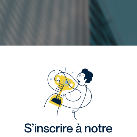
S’inscrire à notre