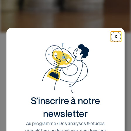
X
Retour
Les investisseurs
particuliers toujours
actifs sur les marchés
S’inscrire à notre
Thomas Hornus, associé chez Euroland
newsletter
Corporate
Au programme : Des analyses & études
18 novembre 2025
complètes sur des valeurs, des dossiers