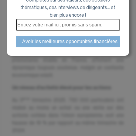
thématiques, des interviews de dirigeants... et
bien plus encore !
L’Autorité des Marchés Financiers (AMF) a publié le 3
novembre dernier son
Tableau de bord des
investisseurs particuliers actifs Octobre 2025
. Ces
données, qui couvrent les transactions auprès de
prestataires établis en France, affichent une
dynamique toujours soutenue, malgré un contexte
économique volatil.
Un niveau d’activité élevé pour les actions
ème
Au 3
trimestre 2025, 780 000 particuliers ont
réalisé au moins un achat ou une vente sur des
actions cotées dans l’Union européenne, soit une
hausse de 18 % par rapport au même trimestre de
2024.