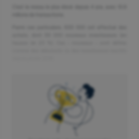
C’est le niveau le plus élevé depuis 4 ans, avec 10,9
millions de transactions.
Parmi ces particuliers, 633 000 ont effectué des
achats, dont 59 000 nouveaux investisseurs (en
hausse de 23 %). Ces « nouveaux » sont définis
comme des débutants ou des investisseurs inactifs
depuis janvier 2018.
Cette activité confirme le retour massif des
particuliers en bourse, initié par l’IPO de la Française
des Jeux en 2019 (1,6 milliard d’euros mobilisés), la
crise Covid et encore amplifié par la volatilité des
marchés que nous connaissons depuis 2022.
En 2025, cette tendance persiste, avec un focus
croissant sur les actions européennes.
L’essor des ETF : une porte d’entrée pour les