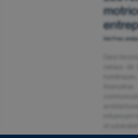
motric
entrep
Ilan Free, ana
Dans l’écono
canaux de t
numériques, 
financière
communicat
architectur
influencent 
et vulnérabili