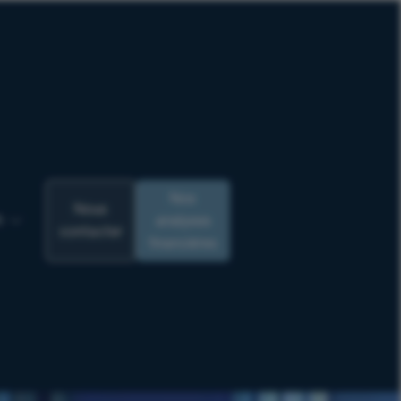
Nos
Nous
analyses
R
contacter
financières