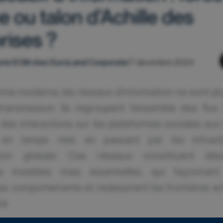
e ou talon d’Achille des
rises ?
lyste ECM chez EuroLand Corporate
17 décembre 2024
mie moderne, les réseaux d’information ne sont pl
ransmission. Ils regroupent l’ensemble des flu
des interactions sur les plateformes sociales aux
s en temps réel, en passant par les infrast
ion globale. Ces réseaux constituent dés
es invisibles mais essentielles, qui façonnent
les comportements et redessinent les frontières en
té.