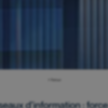
Retour
seaux d’information : forc