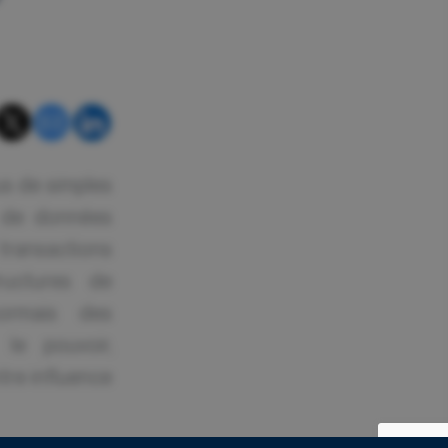
us de simples
x de données
 transactions
ructures de
ormais des
 le pouvoir,
tre influence